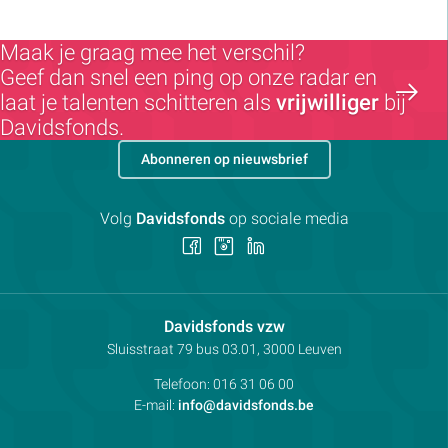
Maak je graag mee het verschil?
Geef dan snel een ping op onze radar en
laat je talenten schitteren als
vrijwilliger
bij
Davidsfonds.
Abonneren op nieuwsbrief
Volg
Davidsfonds
op sociale media
Volg
Volg
Volg
ons
ons
ons
op
op
op
Facebook
Instagram
LinkedIn
Contactpersoon:
Davidsfonds vzw
Adres:
Sluisstraat 79
bus 03.01, 3000
Leuven
Telefoon:
016 31 06 00
E-mail:
info@davidsfonds.be